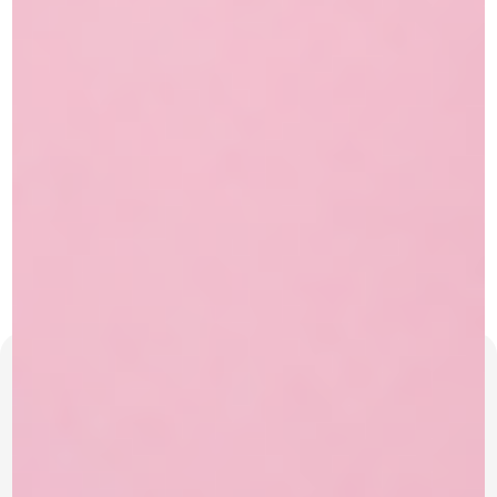
היחיד שתצטרכי
מייק אפ Atelier Paris- המייק אפ היחיד שתצטרכיאם את רוצה
להתחדש במייק אפ איכותי, כזה שיעניק לך כיסוי מלא ואחיד מבלי
להכביד על העור –
קראי עוד »
15/01/2025
Atelier Paris מציע מגוון איפור מקצועי שלם, המותאם באופן
מושלם למאפרים מקצועיים, לקולנוע, טלוויזיה, תיאטרון, אופנה
ואירועים.