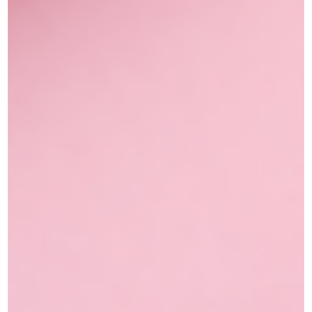
מייקאפ שהחליף פורמולה: כך תמצאי
פתרון
מייקאפ שהחליף פורמולה פתרון: כך תזהי שינוי במרקם, בגוון או
בעמידות, תתאימי מחדש את ההכנה והיישום, ותבחרי כיסוי מדויק
לעור שלך. בלי לוותר על גימור טבעי.
קראי עוד »
05/08/2026