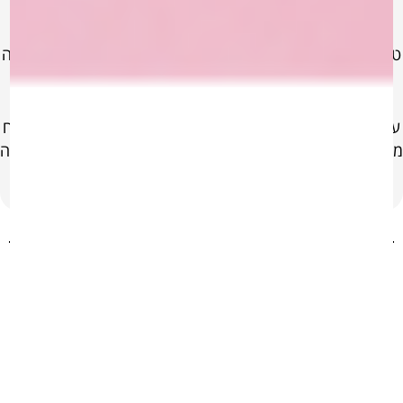
האיפור שלנו משלב איכות בינלאומית, עמידות גבוהה ומראה
טבעי, ועומד בדרישות הגבוהות ביותר של יצירה אמנותית ועבודה
מקצועית.
עם ניסיון של למעלה מ־30 שנה, Atelier Paris ממשיכה לפתח
מוצרים בשיתוף מיטב המאפרים המקצועיים בעולם, תוך התאמה
מדויקת לכל גווני וסוגי העור.
תשלום מאובטח
כל הרכישות באתר מאובטחות ב 100%