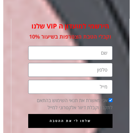
Eyes
הירשמי למועדון ה VIP שלנו
וקבלי הטבת הצטרפות בשיעור 10%
שם
טלפון
מייל
הסכמה
אני מאשרת את תנאי השימוש בהתאם
Lips
לתקנון וקבלת דיוור אלקטרוני למייל
שלחו לי את ההטבה