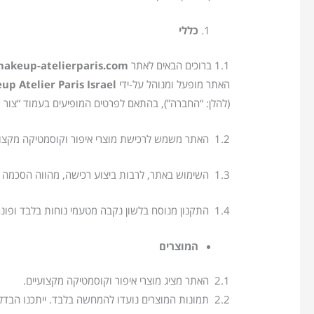
כללי
1.1 ברוכים הבאים לאתר
akeup-atelierparis.com
האתר מופעל ומנוהל על-ידי
eup Atelier Paris Israel
(להלן: “החברה”), בהתאם לפרטים המופיעים בעמוד “צור 
1.2 האתר משמש לרכישת מוצרי איפור וקוסמטיקה מקצועיים, קבלת מידע על מוצרים, מבצעים והטבות.
1.3 השימוש באתר, לרבות ביצוע רכישה, מהווה הסכמה מלאה לתקנון זה, למדיניות הפרטיות ולמדיניות ביטול והחזרים.
1.4 התקנון מנוסח בלשון נקבה מטעמי נוחות בלבד ופונה לכל המגדרים.
המוצרים
2.1 האתר מציג מוצרי איפור וקוסמטיקה מקצועיים.
2.2 תמונות המוצרים נועדו להמחשה בלבד. ייתכנו הבדלים בגוונים ובצבעים בהתאם למסך המשתמש.