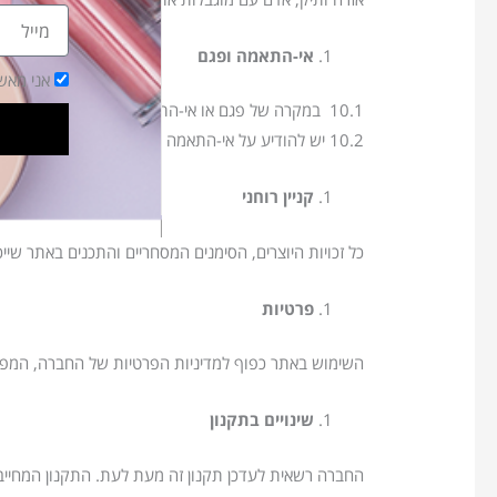
מייל
אי-התאמה ופגם
הסכמה
אני מאש
10.1 במקרה של פגם או אי-התאמה, הלקוחה זכאית להחלפה או החזר מלא בהתאם לחוק המכר וחוק הגנת הצרכן.
10.2 יש להודיע על אי-התאמה בתוך זמן סביר ממועד גילויה.
קניין רוחני
כל זכויות היוצרים, הסימנים המסחריים והתכנים באתר שי
פרטיות
השימוש באתר כפוף למדיניות הפרטיות של החברה, המפ
שינויים בתקנון
החברה רשאית לעדכן תקנון זה מעת לעת. התקנון המחייב