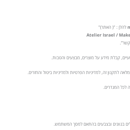
m
להלן : "( האתר)"
Atelier Israel / Mak
קשר”.