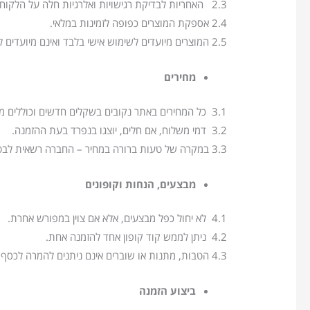
2.3 האחריות לבדיקת רגישויות ואלרגיות חלה על הלקוחה, ויש לעיין בתוויות ובמידע המצורף למוצר.
2.4 אספקת המוצרים כפופה לזמינות במלאי.
2.5 המוצרים מיועדים לשימוש אישי בלבד ואינם מיועדים למכירה חוזרת.
מחירים
3.1 כל המחירים באתר נקובים בשקלים חדשים וכוללים מע״מ, אלא אם צוין אחרת.
3.2 דמי משלוח, אם חלים, יוצגו בנפרד בעת ההזמנה.
3.3 במקרה של טעות ברורה במחיר – החברה רשאית לבטל את העסקה או לאפשר רכישה במחיר הנכון.
מבצעים, הנחות וקופונים
4.1 לא יחול כפל מבצעים, אלא אם צוין במפורש אחרת.
4.2 ניתן לממש קוד קופון אחד להזמנה אחת.
4.3 הטבות, מתנות או שוברים אינם ניתנים להמרה לכסף ואינם ניתנים להחזרה.
ביצוע הזמנה