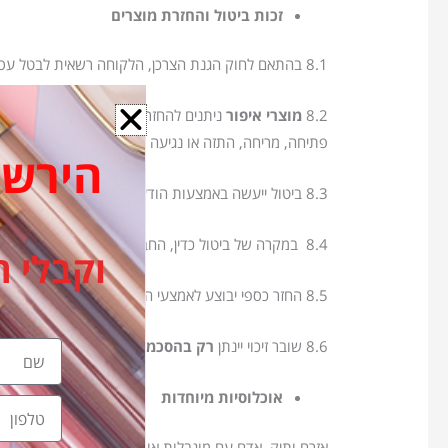
זכות ביטול והחזרת מוצרים
8.1 בהתאם לחוק הגנת הצרכן, הלקוחה רשאית לבטל עסקה בתוך
8.2
מוצרי איפור
ניתנים להחזרה
רק אם לא נפתחו, לא
פתיחה, מריחה, התזה או נגיעה במוצר ייחשבו שימוש.
הירשמי ל
8.3 ביטול ייעשה באמצעות הודעה בכתב (טופס באתר / דוא״ל / שירות לקוחות).
8.4 במקרה של ביטול כדין, החברה רשאית לגבות
דמי ביטול של 5% ממחיר 
וקבלי ה
8.5 החזר כספי יבוצע לאמצעי התשלום המקורי בתוך 14 ימים, בכפוף להחזרת המוצר.
8.6 שובר זיכוי יינתן
רק בהסכמת הלקוחה
.
שם
אוכלוסיות מיוחדות
טלפון
אזרח ותיק, אדם עם מוגבלות או עולה חדש רשאים לבטל