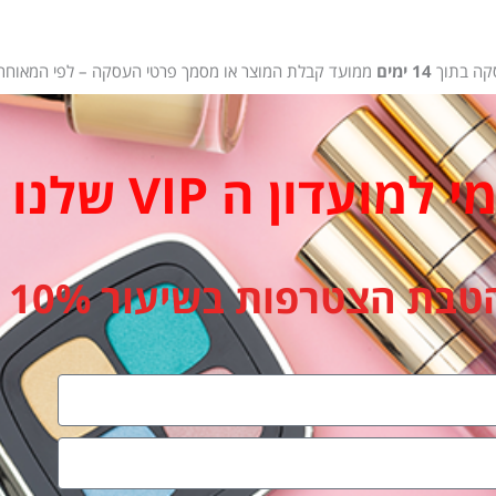
14
ימים
ממועד קבלת המוצר או מסמך פרטי העסקה – לפי המאוחר.
 נעשה בהם שימוש, והם באריזתם המקורית והשלמה
.
מועדון ה VIP שלנו
העסקה או 100 ₪ – הנמוך מביניהם
, למעט במקרה ש
טבת הצטרפות בשיעור 10%
 עסקה בתוך
4
חודשים
, בהתאם להוראות החוק.