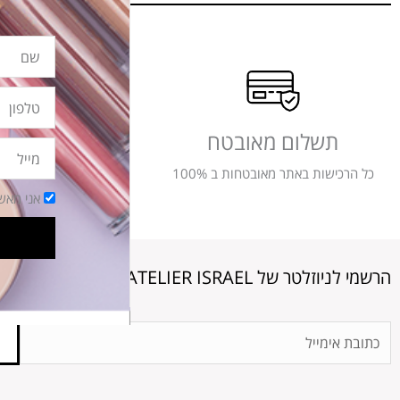
שם
טלפון
תשלום מאובטח
משלוחים מ
מייל
כל הרכישות באתר מאובטחות ב 100%
משלוחים תוך שלושה
הסכמה
אני מאש
הרשמי לניוזלטר של ATELIER ISRAEL
Email
Address