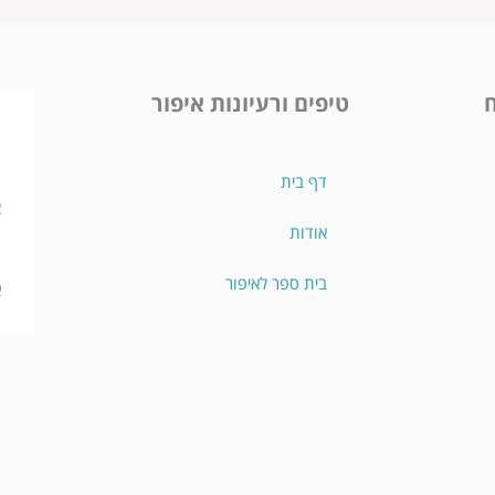
ח
טיפים ורעיונות איפור
מ
ת
דף בית
צ
אודות
ו
בית ספר לאיפור
א
מ