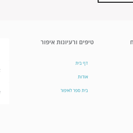
ח
טיפים ורעיונות איפור
מ
ת
דף בית
צ
אודות
ו
בית ספר לאיפור
א
מ