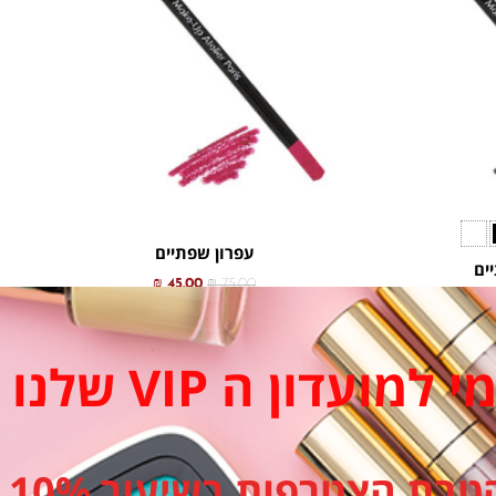
ם.
סוגים.
ניתן
ור
לבחור
את
שרויות
האפשרויות
וד
בעמוד
צר
המוצר
עפרון שפתיים
יים
₪
45.00
₪
75.00
₪
45
בחר אפשרויות
ויות
מועדון ה VIP שלנו
ועדפים
הוספה למועדפים
טבת הצטרפות בשיעור 10%