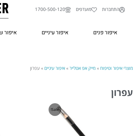
ילוג
התחברות
מועדפים
1700-500-120
תוכן
איפור פנים
איפור עיניים
איפור ש
מוצרי איפור וטיפוח
»
מייק אפ אטלייר
»
איפור עיניים
»
עפרון
עפרון
טווח
המח
למוצר
למו
Sale!
מחירים:
המק
זה
זה
היה:
עד
₪ 75.00.
יש
יש
מספר
מספ