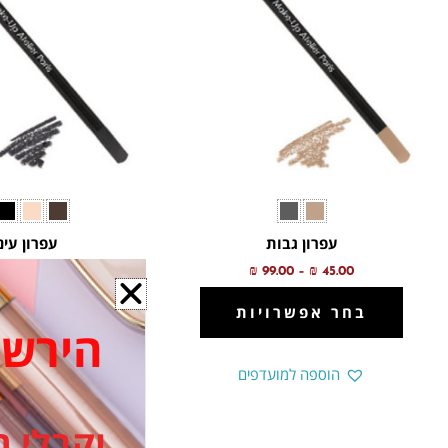
סוגים.
סוגי
ניתן
ניתן
לבחור
לבח
את
את
האפשרויות
האפ
בעמוד
בעמ
המוצר
המו
עפרון גבות
עפרון עינ
.00
₪
75.00
₪
99.00
–
₪
45.00
בחר אפשרויות
בחר אפשר
הירשמי ל
הוספה למועדפים
הוספה למ
וקבלי ה