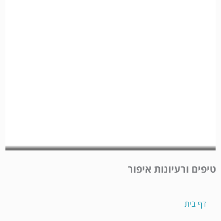
איפור פנים
איפור עיניים
איפור שפתיים
אקססוריז איפור
סודות האיפור
בית הספר לאיפור
טיפים ורעיונות איפור
דף בית