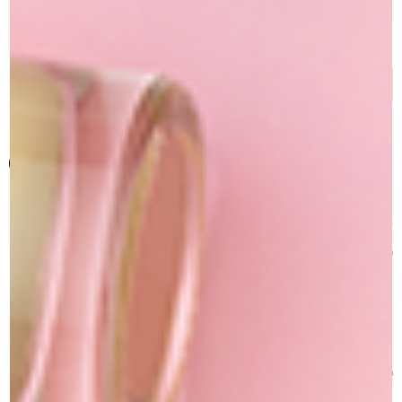
של
+ 6
אייליניר
ג'ל
הוספה לסל
הוספה למועדפים
אייליינר ג'ל עמיד במיוחד במים וזיעה ודמעות מרקם מאד קרמי ובעל
כושר מריחה טוב, יש לו יכולת ליצור קוו גמיש חזק ועמיד, אפשר לתוך
העין לא גורם רגישות ,ללא ריח ולא גורם לדמעות, עמיד בשפשוף,
מתיבש במהירות ,צבעים עזים עם פגמנט חזק.
אפשר עם מברשת איליינר מס 2 או 2C