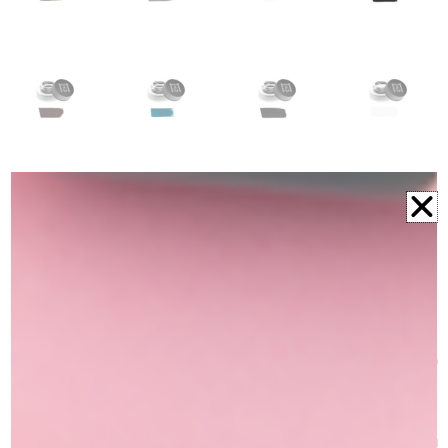
אייליניר ג'ל
₪
129.00
מק"ט
EBLNW Night blue
כמות
גוון
:
Night blue