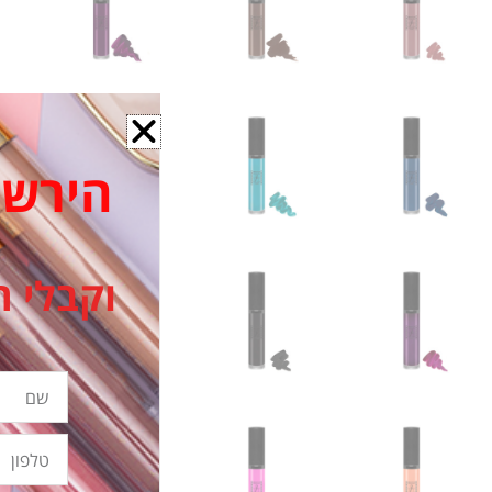
הירשמי ל
וקבלי ה
שם
טלפון