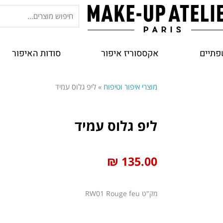
חיפוש
עבור:
פתיים
אקססוריז איפור
סודות האיפור
מוצרי איפור וטיפוח
»
ליפ גלוס עמיד
ליפ גלוס עמיד
₪
135.00
מק"ט
RW01 Rouge feu
כמות