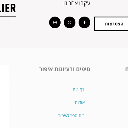
עקבו אחרינו
Instagram
Whatsapp
Facebook-
f
הצטרפות
ח
טיפים ורעיונות איפור
מ
ת
דף בית
צ
אודות
ו
בית ספר לאיפור
א
מ