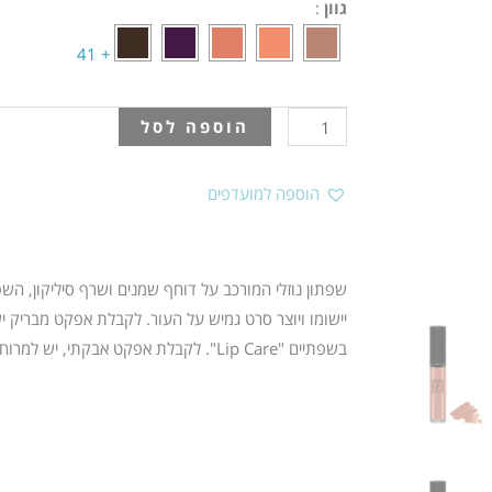
גוון
:
של
+ 41
ליפ
גלוס
עמיד
הוספה לסל
הוספה למועדפים
שפתון נוזלי המורכב על דוחף שמנים ושרף סיליקון, הש
יישומו ויוצר סרט גמיש על העור. לקבלת אפקט מבריק 
בשפתיים "Lip Care". לקבלת אפקט אבקתי, יש למרוח "אבקת HD