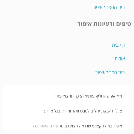
בית הספר לאיפור
טיפים ורעיונות איפור
דף בית
אודות
בית ספר לאיפור
מייקאפ שהחליף פורמולה: כך תמצאי פתרון
צללית אבקת יהלום למבט זוהר ומדויק בכל אירוע
איפור במה מקצועי שנראה מצוין גם מהשורה האחרונה