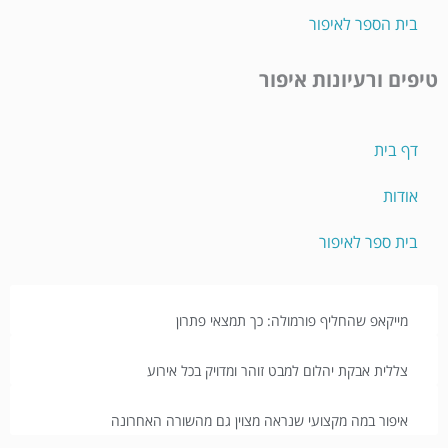
בית הספר לאיפור
טיפים ורעיונות איפור
דף בית
אודות
בית ספר לאיפור
מייקאפ שהחליף פורמולה: כך תמצאי פתרון
צללית אבקת יהלום למבט זוהר ומדויק בכל אירוע
איפור במה מקצועי שנראה מצוין גם מהשורה האחרונה