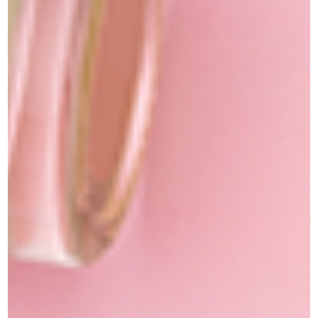
הפכי את האיפור שלך למרשים ומבריק עם נצנצים יהלום המוסיפים
ברק ויוצרים אפקט יהלום מרהיב על העפעפיים. הנצנצים האיכותיים
שלנו משולבים עם אוסף נרחב של צלליות Diamond ATELIER
PARIS , המספקות גוונים עזים וחלקיקים אטומים שנותנים עומק
וזוהר יוצא דופן.
צלליות הנצנץ יהלומים משתלבים בצורה מושלמת ויוצרים מראה
עיניים מבריק ומרשים שיישאר יציב לאורך זמן. עם מגוון גוונים רחב,
תוכל/י ליצור מראה איפור ייחודי – החל ממראה עדין ועד מראה
אינטנסיבי ביותר, תלוי בטכניקת היישום.
יתרונות המוצר:
– אפקט יהלום וזוהר – המוצר מוסיף ברק עוצר נשימה ומראה עיניים
מבריק שימשוך את כל תשומת הלב.