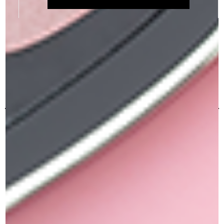
את
צללית איישדו קרם
ג'ל עיצוב גבות
האפשרויות
₪
129.00
₪
129.00
בעמוד
בחר אפשרויות
הוספה לסל
המוצר
הוספה למועדפים
הוספה למועדפים
תשלום מאובטח
כל הרכישות באתר מאובטחות ב 100%