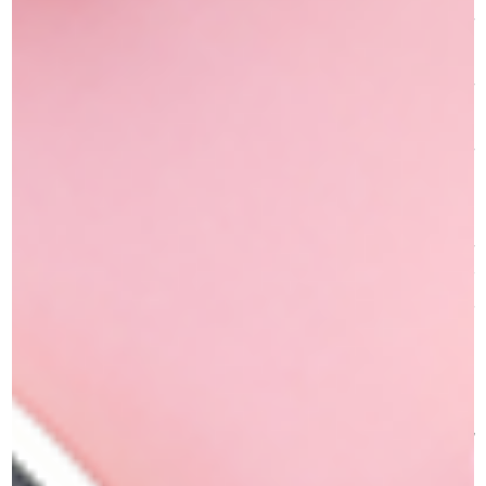
– צלליות עיניים Diamond Effect – שילוב של צבעים עזים עם
חלקיקים אטומים המפזרים אור בצורה מדויקת ומרשימה.
– עמידות לאורך זמן – הנצנצים נשארים במקום לאורך כל היום בזכות
השימוש ב-Magic Primer, שמייצב את הבסיס ומונע התפשטות.
– הדגשת אזור העיניים – מושלם להדגשת העפעפיים בעזרת מראה
שנע בין עדין לאולטרה אינטנסיבי.
– איך להשתמש:
להנחה אופטימלית של הנצנצים והצלליות, המר את ה-Magic
Primer על העפעפיים לשכבת בסיס יציבה, ואז הנח את הנצנצים או
הצלליות כדי לקבל אפקט זוהר ומרשים. הגוונים העזים והחלקיקים
האטומים ייצרו מראה מהמם שמחזיק מעמד לאורך זמן.
קני עכשיו נצנצים יהלום וצבעי צלליות יהלומים ATELIER – גוונים
עזים ועמידים שיביאו את האיפור שלך לרמה חדשה של זוהר!