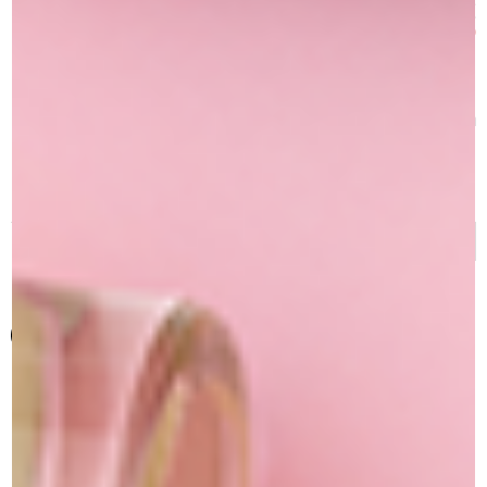
צללית אבקת יהלום
₪
229.00
מק"ט
SL00 Diamond
כמות
גוון
:
של
+ 7
צללית
אבקת
יהלום
הוספה לסל
הוספה למועדפים
נצנצים יהלום – אפקט זוהר ועוצמתי למראה איפור עוצר נשימה