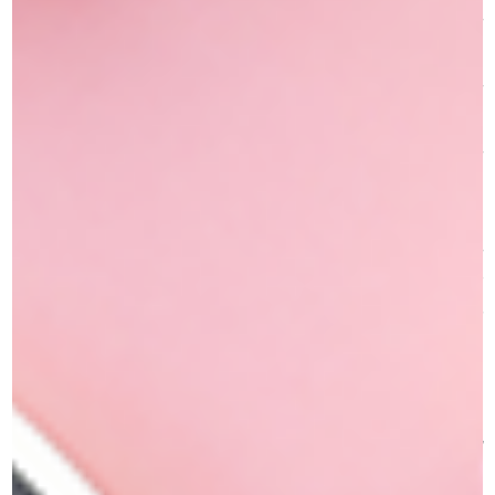
– צלליות עיניים Diamond Effect – שילוב של צבעים עזים עם
חלקיקים אטומים המפזרים אור בצורה מדויקת ומרשימה.
– עמידות לאורך זמן – הנצנצים נשארים במקום לאורך כל היום בזכות
השימוש ב-Magic Primer, שמייצב את הבסיס ומונע התפשטות.
– הדגשת אזור העיניים – מושלם להדגשת העפעפיים בעזרת מראה
שנע בין עדין לאולטרה אינטנסיבי.
– איך להשתמש:
להנחה אופטימלית של הנצנצים והצלליות, המר את ה-Magic
Primer על העפעפיים לשכבת בסיס יציבה, ואז הנח את הנצנצים או
הצלליות כדי לקבל אפקט זוהר ומרשים. הגוונים העזים והחלקיקים
האטומים ייצרו מראה מהמם שמחזיק מעמד לאורך זמן.
קני עכשיו נצנצים יהלום וצבעי צלליות יהלומים ATELIER – גוונים
עזים ועמידים שיביאו את האיפור שלך לרמה חדשה של זוהר!