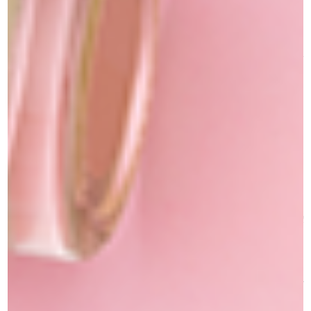
הפכי את האיפור שלך למרשים ומבריק עם נצנצים יהלום המוסיפים
ברק ויוצרים אפקט יהלום מרהיב על העפעפיים. הנצנצים האיכותיים
שלנו משולבים עם אוסף נרחב של צלליות Diamond ATELIER
PARIS , המספקות גוונים עזים וחלקיקים אטומים שנותנים עומק
וזוהר יוצא דופן.
צלליות הנצנץ יהלומים משתלבים בצורה מושלמת ויוצרים מראה
עיניים מבריק ומרשים שיישאר יציב לאורך זמן. עם מגוון גוונים רחב,
תוכל/י ליצור מראה איפור ייחודי – החל ממראה עדין ועד מראה
אינטנסיבי ביותר, תלוי בטכניקת היישום.
יתרונות המוצר:
– אפקט יהלום וזוהר – המוצר מוסיף ברק עוצר נשימה ומראה עיניים
מבריק שימשוך את כל תשומת הלב.