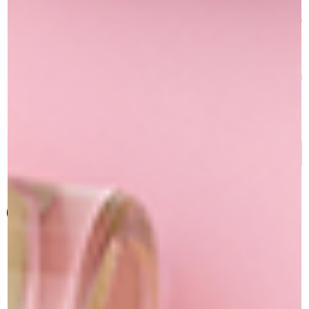
צללית אבקת יהלום
₪
229.00
מק"ט
SL00 Diamond
כמות
גוון
:
של
+ 7
צללית
אבקת
יהלום
הוספה לסל
הוספה למועדפים
נצנצים יהלום – אפקט זוהר ועוצמתי למראה איפור עוצר נשימה