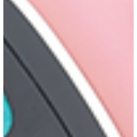
הערה בחלק מצבעים היצרן החליף אריזה
מוצרי איפור וטיפוח
»
צללית אבקת יהלום
מוצרים קשורים
למוצר
זה
יש
מספר
סוגים.
אזל מן המלאי
אזל מן המלאי
ניתן